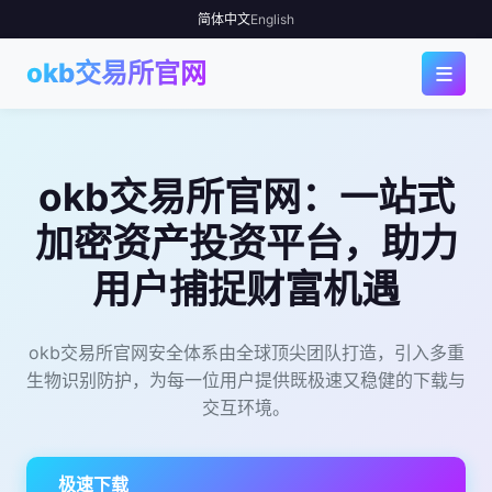
简体中文
English
≡
okb交易所官网
首页
okb交易所官网：一站式
平台下载
加密资产投资平台，助力
核心优势
用户捕捉财富机遇
行情看板
okb交易所官网安全体系由全球顶尖团队打造，引入多重
生物识别防护，为每一位用户提供既极速又稳健的下载与
开户指引
交互环境。
官方社区
极速下载