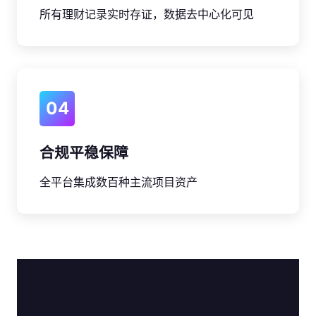
所有理财记录实时存证，数据去中心化可见
04
合规平稳保障
全平台集成数百种主流项目资产