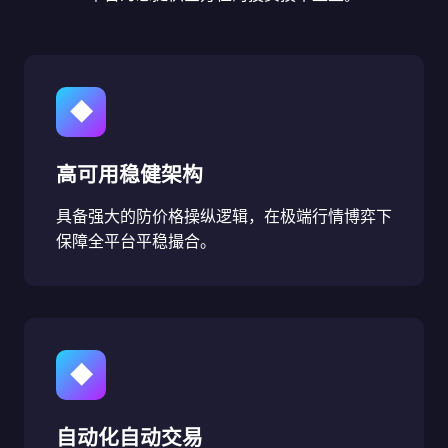
◆
高可用稳健架构
具备强大的防价格操纵逻辑，在极端行情博弈下
保障全平台平稳撮合。
◆
自动化自动交易