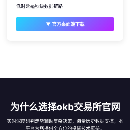
低时延毫秒级数据链路
▼ 官方桌面端下载
为什么选择okb交易所官网
实时深度研判走势辅助复杂决策，海量历史数据支撑，本
平台为您提供全方位的投资技术壁垒。