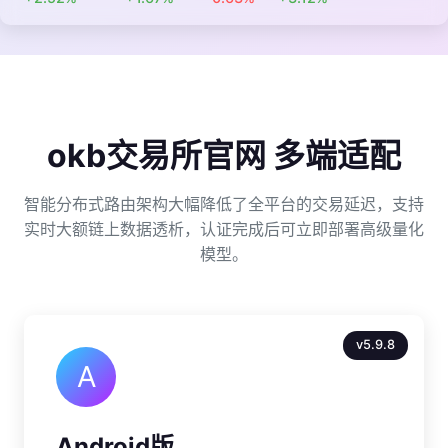
okb交易所官网 多端适配
智能分布式路由架构大幅降低了全平台的交易延迟，支持
实时大额链上数据透析，认证完成后可立即部署高级量化
模型。
v5.9.8
A
Android版