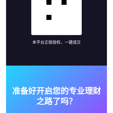
本平台正版授权，一键成交
准备好开启您的专业理财
之路了吗？