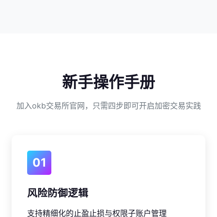
新手操作手册
加入okb交易所官网，只需四步即可开启加密交易实践
01
风险防御逻辑
支持精细化的止盈止损与权限子账户管理